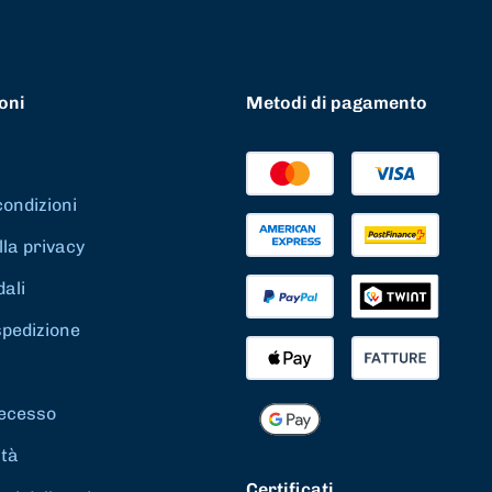
oni
Metodi di pagamento
condizioni
lla privacy
dali
spedizione
 recesso
ità
Certificati