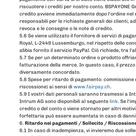
riscuotere i crediti per nostro conto. BS
PAYONE Gmb
credito avviene immediatamente dopo l'ordine nel
responsabili per le richieste generali dei clienti, a
revoca e le consegne o le note di credito.
5.6 Se viene utilizzato il fornitore di servizi di p
Royal, L-2449 Lussemburgo, nel rispetto delle condiz
abbia fornito il servizio PayPal. Ciò richiede, tra l
5.7 Se per un determinato ordine o prodotto offria
fatturazione della merce. In questo caso, il prezzo
diversamente concordato.
5.8 Spese per ritardo di pagamento: commissione di g
riscossione) ai sensi di
www.fairpay.ch
.
5.9 I vostri dati personali saranno trasmessi a Intru
Intrum AG sono disponibili al seguente
link
. Se l'i
credito o del conto o viene stornato per altri motivi
forfettaria può essere aumentata in caso di danni 
6.
Ritardo nei pagamenti / Sollecito / Riscossion
6.1 In caso di inadempienza, vi invieremo due sollec