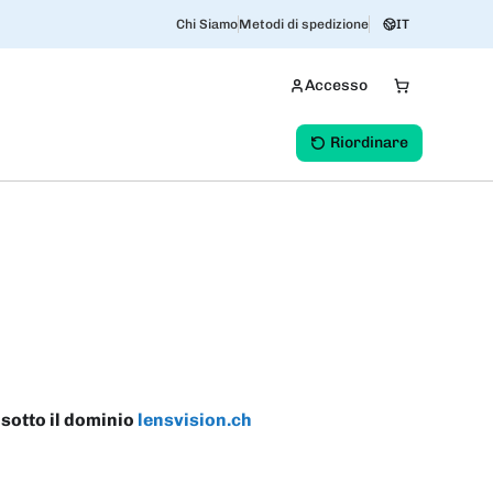
Chi Siamo
Metodi di spedizione
IT
Accesso
Riordinare
 sotto il dominio
lensvision.ch