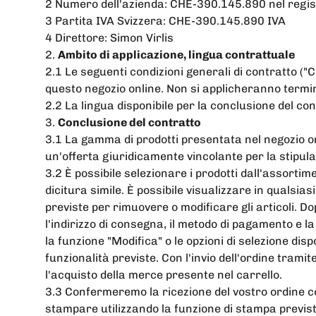
2 Numero dell'azienda: CHE-390.145.890 nel regis
3 Partita IVA Svizzera: CHE-390.145.890 IVA
4 Direttore: Simon Virlis
2.
Ambito di applicazione, lingua contrattuale
2.1 Le seguenti condizioni generali di contratto ("C
questo negozio online. Non si applicheranno termin
2.2 La lingua disponibile per la conclusione del con
3.
Conclusione del contratto
3.1 La gamma di prodotti presentata nel negozio onl
un'offerta giuridicamente vincolante per la stipula
3.2 È possibile selezionare i prodotti dall'assortim
dicitura simile. È possibile visualizzare in qualsia
previste per rimuovere o modificare gli articoli. Dop
l'indirizzo di consegna, il metodo di pagamento e l
la funzione "Modifica" o le opzioni di selezione disp
funzionalità previste. Con l'invio dell'ordine tram
l'acquisto della merce presente nel carrello.
3.3 Confermeremo la ricezione del vostro ordine con
stampare utilizzando la funzione di stampa previs