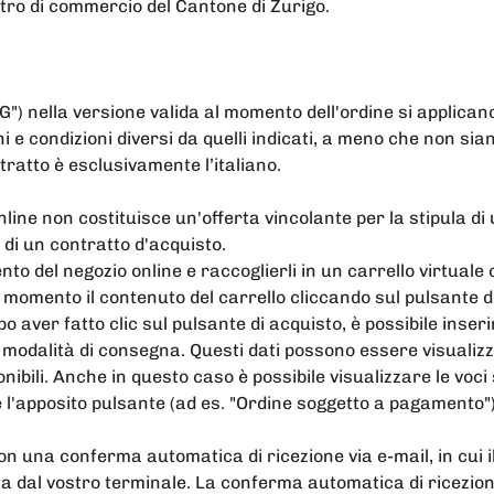
tro di commercio del Cantone di Zurigo.
G") nella versione valida al momento dell'ordine si applicano
i e condizioni diversi da quelli indicati, a meno che non si
tratto è esclusivamente l’italiano.
ine non costituisce un'offerta vincolante per la stipula di u
 di un contratto d'acquisto.
ento del negozio online e raccoglierli in un carrello virtuale
si momento il contenuto del carrello cliccando sul pulsante de
o aver fatto clic sul pulsante di acquisto, è possibile inseri
a modalità di consegna. Questi dati possono essere visualizz
onibili. Anche in questo caso è possibile visualizzare le voci
ite l'apposito pulsante (ad es. "Ordine soggetto a pagamento"
 una conferma automatica di ricezione via e-mail, in cui il
ta dal vostro terminale. La conferma automatica di ricezi