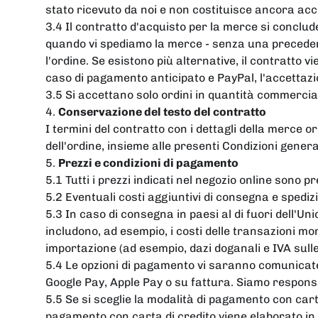
stato ricevuto da noi e non costituisce ancora acce
3.4 Il contratto d'acquisto per la merce si conclu
quando vi spediamo la merce - senza una precedent
l'ordine. Se esistono più alternative, il contratto v
caso di pagamento anticipato e PayPal, l'accettazi
3.5 Si accettano solo ordini in quantità commercia
4.
Conservazione del testo del contratto
I termini del contratto con i dettagli della merce or
dell'ordine, insieme alle presenti Condizioni general
5.
Prezzi e condizioni di pagamento
5.1 Tutti i prezzi indicati nel negozio online sono pr
5.2 Eventuali costi aggiuntivi di consegna e spedi
5.3 In caso di consegna in paesi al di fuori dell'Un
includono, ad esempio, i costi delle transazioni mon
importazione (ad esempio, dazi doganali e IVA sulle
5.4 Le opzioni di pagamento vi saranno comunicate 
Google Pay, Apple Pay o su fattura. Siamo responsab
5.5 Se si sceglie la modalità di pagamento con cart
pagamento con carta di credito viene elaborato i