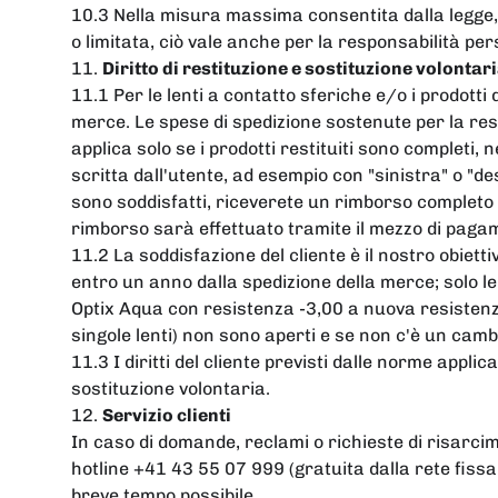
10.3 Nella misura massima consentita dalla legge, 
o limitata, ciò vale anche per la responsabilità per
11.
Diritto di restituzione e sostituzione volontar
11.1 Per le lenti a contatto sferiche e/o i prodotti 
merce. Le spese di spedizione sostenute per la rest
applica solo se i prodotti restituiti sono completi,
scritta dall'utente, ad esempio con "sinistra" o "des
sono soddisfatti, riceverete un rimborso completo 
rimborso sarà effettuato tramite il mezzo di pagam
11.2 La soddisfazione del cliente è il nostro obiett
entro un anno dalla spedizione della merce; solo le 
Optix Aqua con resistenza -3,00 a nuova resistenza -
singole lenti) non sono aperti e se non c'è un cambi
11.3 I diritti del cliente previsti dalle norme applica
sostituzione volontaria.
12.
Servizio clienti
In caso di domande, reclami o richieste di risarcim
hotline +41 43 55 07 999 (gratuita dalla rete fissa s
breve tempo possibile.