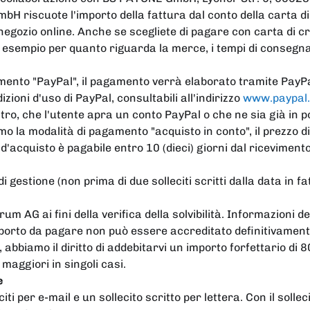
H riscuote l'importo della fattura dal conto della carta di 
 negozio online. Anche se scegliete di pagare con carta di
d esempio per quanto riguarda la merce, i tempi di consegna, l
agamento "PayPal", il pagamento verrà elaborato tramite PayPal
ioni d'uso di PayPal, consultabili all'indirizzo
www.paypal
'altro, che l'utente apra un conto PayPal o che ne sia già in 
mo la modalità di pagamento "acquisto in conto", il prezzo d
 d'acquisto è pagabile entro 10 (dieci) giorni dal ricevimen
estione (non prima di due solleciti scritti dalla data in fa
m AG ai fini della verifica della solvibilità. Informazioni d
mporto da pagare non può essere accreditato definitivamente 
, abbiamo il diritto di addebitarvi un importo forfettario di 
maggiori in singoli casi.
e
iti per e-mail e un sollecito scritto per lettera. Con il sol