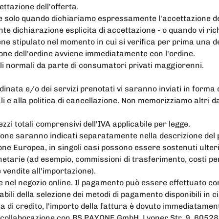
ttazione dell'offerta.
de solo quando dichiariamo espressamente l'accettazione de
e dichiarazione esplicita di accettazione - o quando vi ri
iene stipulato nel momento in cui si verifica per prima una d
one dell'ordine avviene immediatamente con l'ordine.
li normali da parte di consumatori privati maggiorenni.
dinata e/o dei servizi prenotati vi saranno inviati in forma di
i e alla politica di cancellazione. Non memorizziamo altri dat
ezzi totali comprensivi dell'IVA applicabile per legge.
zione saranno indicati separatamente nella descrizione del 
ione Europea, in singoli casi possono essere sostenuti ulteri
etarie (ad esempio, commissioni di trasferimento, costi per l
 vendite all'importazione).
nel negozio online. Il pagamento può essere effettuato con
ili della selezione dei metodi di pagamento disponibili in 
a di credito, l'importo della fattura è dovuto immediatament
n collaborazione con BS PAYONE GmbH, Lyoner Str. 9, 60528