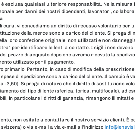
è esclusa qualsiasi ulteriore responsabilità. Nella misura 
sonale per danni dei nostri dipendenti, lavoratori, collabora
ia
di cura, vi concediamo un diritto di recesso volontario per u
ituzione della merce sono a carico del cliente. Si prega di n
 nella loro confezione originale, non utilizzati e non dannegg
tra" per identificare le lenti a contatto. I sigilli non devono
del prezzo di acquisto dopo che avremo ricevuto la spedizio
ento utilizzato per il pagamento.
ivo primario. Pertanto, in caso di modifica della prescrizion
spese di spedizione sono a carico del cliente. Il cambio è va
3,50). Si prega di notare che il diritto di sostituzione volon
amento del tipo di lente (sferica, torica, multifocale), ad e
bili, in particolare i diritti di garanzia, rimangono illimitati
ento, non esitate a contattare il nostro servizio clienti. È
vizzera) o via e-mail a via e-mail all'indirizzo
info@lensvis