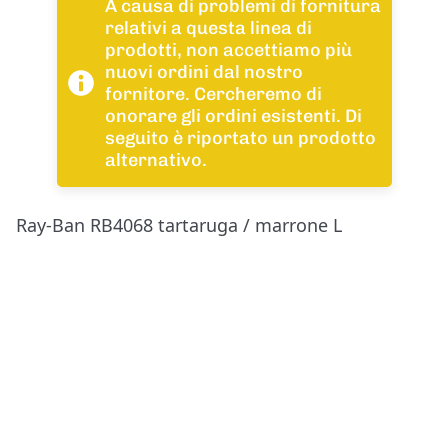
A causa di problemi di fornitura
relativi a questa linea di
prodotti, non accettiamo più
nuovi ordini dal nostro
fornitore. Cercheremo di
onorare gli ordini esistenti. Di
seguito è riportato un prodotto
alternativo.
Ray-Ban RB4068 tartaruga / marrone L