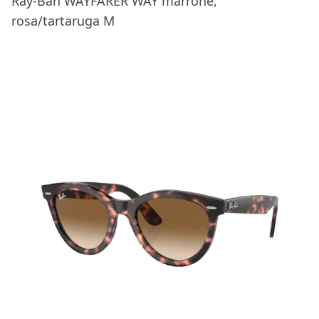
Ray-Ban WAYFARER WAY marrone,
rosa/tartaruga M