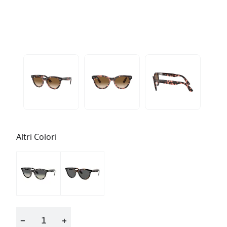
Altri Colori
−
+