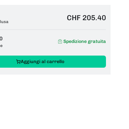
CHF 205.40
clusa
0
Spedizione gratuita
ne
Aggiungi al carrello