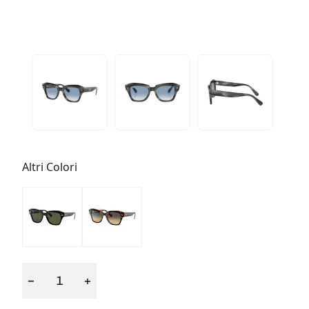
Altri Colori
−
+