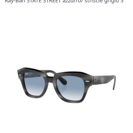
Ray-Ban STATE STREET azzurro/ striscie grigio S