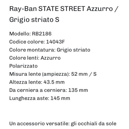
Ray-Ban STATE STREET Azzurro /
Grigio striato S
Modello:
RB2186
Codice colore:
14043F
Colore montatura:
Grigio striato
Colore lenti:
Azzurro
Polarizzato
Misura lente (ampiezza):
52 mm / S
Altezza lente:
43.5 mm
Da cerniera a cerniera:
135 mm
Lunghezza aste:
145 mm
Un accessorio versatile: gli occhiali da sole