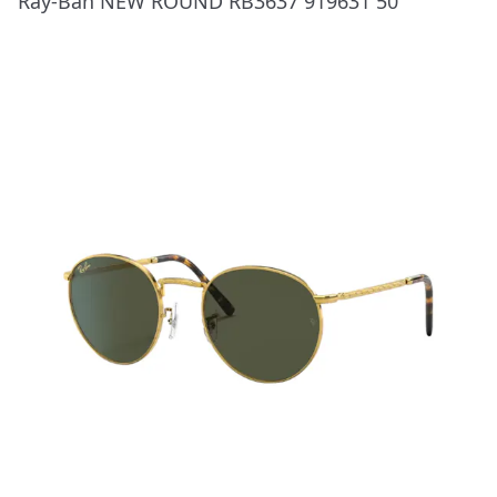
Ray-Ban NEW ROUND RB3637 919631 50