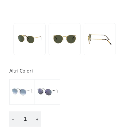
Altri Colori
−
+