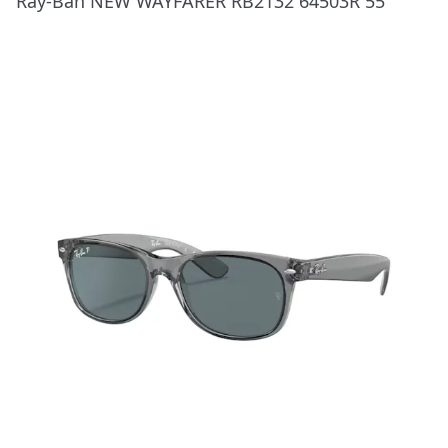
Ray-Ban NEW WAYFARER RB2132 64503R 55