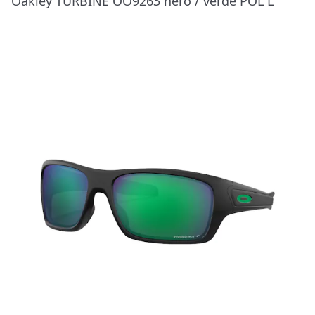
Oakley TURBINE OO9263 nero / verde POL L