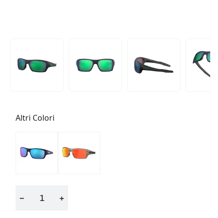
Altri Colori
−
+