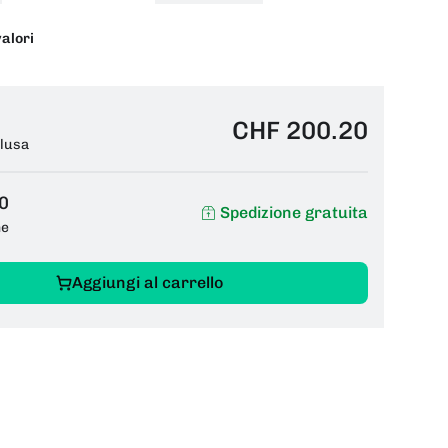
valori
CHF 200.20
clusa
0
Spedizione gratuita
ne
Aggiungi al carrello