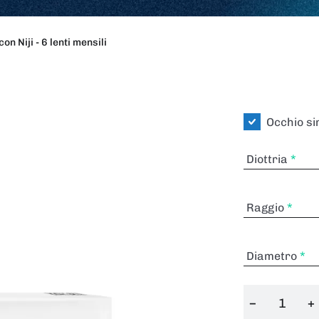
on Niji - 6 lenti mensili
Occhio si
Diottria
Raggio
Diametro
−
+