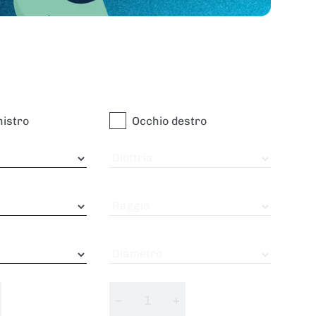
nistro
Occhio destro
Diottria
Raggio
Diametro
−
+