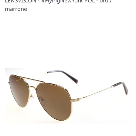
LENSVISION - #FlyingNewYork POL - oro /
marrone