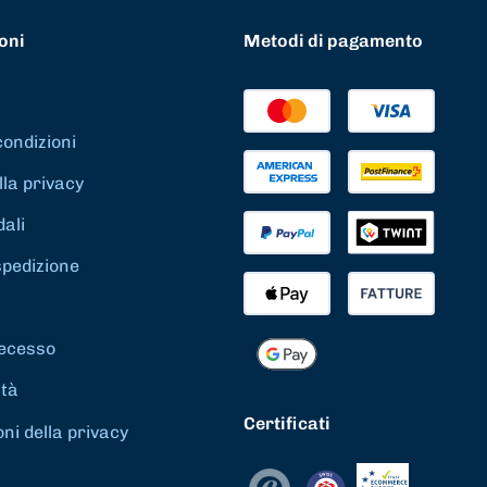
oni
Metodi di pagamento
condizioni
lla privacy
dali
spedizione
 recesso
ità
Certificati
ni della privacy