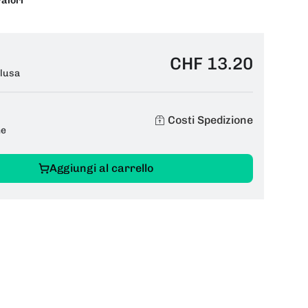
valori
CHF 13.20
clusa
Costi Spedizione
ne
Aggiungi al carrello