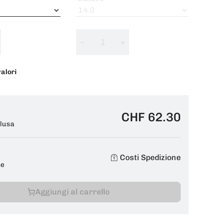
−
+
valori
CHF 62.30
clusa
Costi Spedizione
ne
Aggiungi al carrello