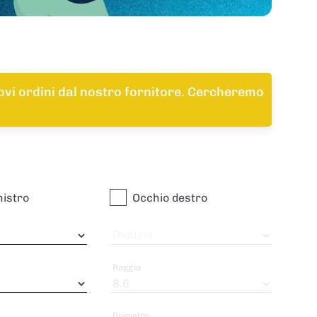
uovi ordini dal nostro fornitore. Cercheremo
nistro
Occhio destro
Diottria
Raggio
Diametro