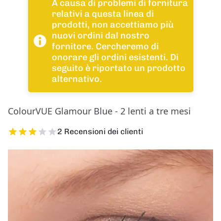
A causa di problemi di fornitura
relativi a questa linea di
prodotti, non accettiamo più
nuovi ordini dal nostro
fornitore. Cercheremo di
onorare gli ordini esistenti. Di
seguito è riportato un prodotto
alternativo.
ColourVUE Glamour Blue - 2 lenti a tre mesi
2 Recensioni dei clienti