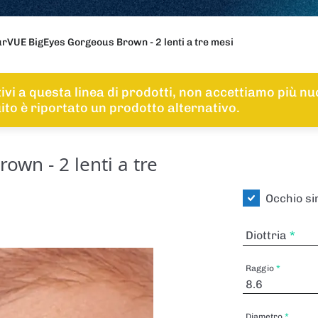
rVUE BigEyes Gorgeous Brown - 2 lenti a tre mesi
tivi a questa linea di prodotti, non accettiamo più n
guito è riportato un prodotto alternativo.
wn - 2 lenti a tre
Occhio si
Diottria
Raggio
Diametro