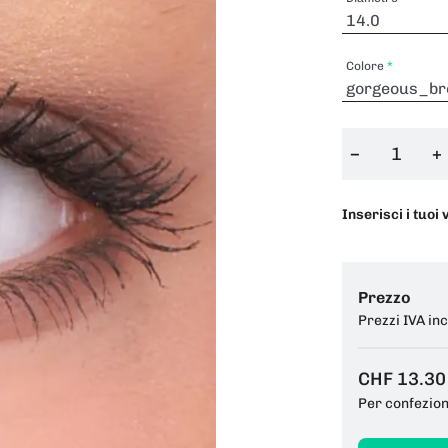
Colore
−
+
Inserisci i tuoi 
Prezzo
Prezzi IVA in
CHF 13.30
Per confezio