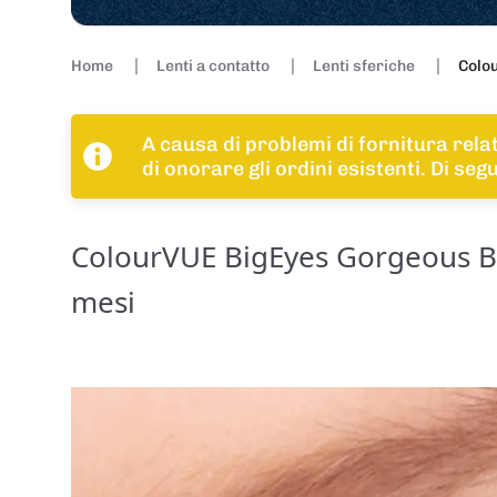
Home
Lenti a contatto
Lenti sferiche
Colou
A causa di problemi di fornitura rela
di onorare gli ordini esistenti. Di se
ColourVUE BigEyes Gorgeous Bro
mesi