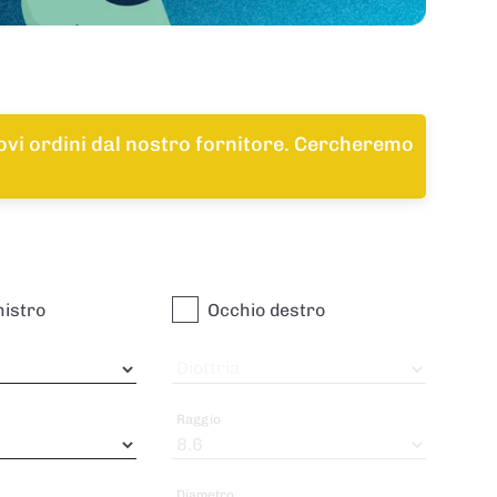
uovi ordini dal nostro fornitore. Cercheremo
nistro
Occhio destro
Diottria
Raggio
Diametro