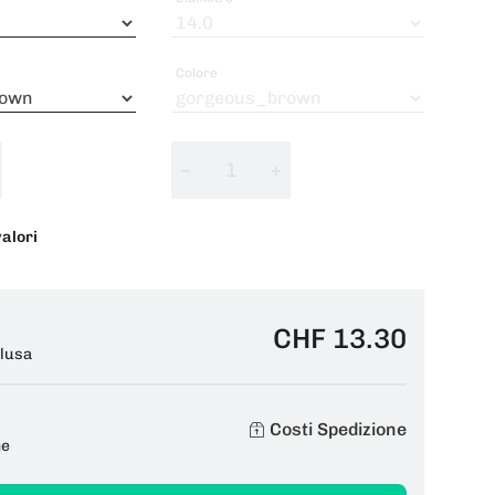
Colore
−
+
valori
CHF 13.30
clusa
Costi Spedizione
ne