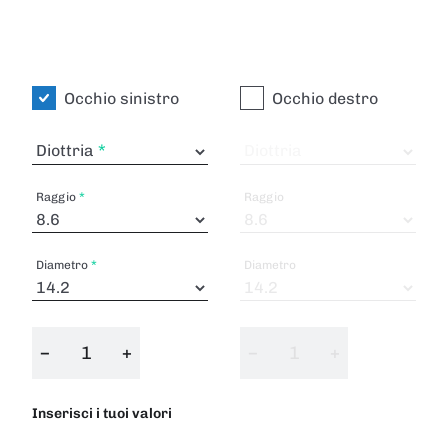
Occhio sinistro
Occhio destro
Diottria
Diottria
Raggio
Raggio
Diametro
Diametro
−
+
−
+
Inserisci i tuoi valori