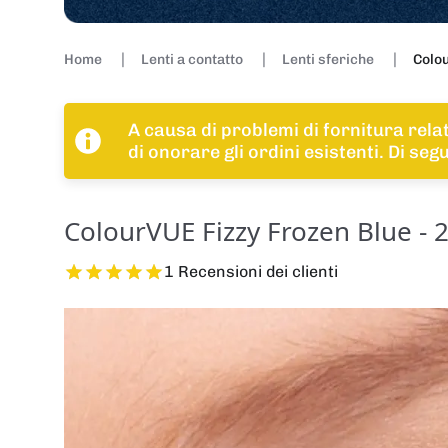
Home
Lenti a contatto
Lenti sferiche
Colou
A causa di problemi di fornitura rela
di onorare gli ordini esistenti. Di se
ColourVUE Fizzy Frozen Blue - 2
1 Recensioni dei clienti