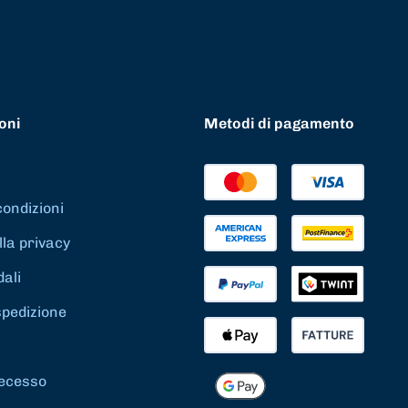
oni
Metodi di pagamento
condizioni
lla privacy
dali
spedizione
 recesso