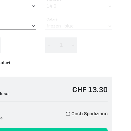
Colore
−
+
valori
CHF 13.30
clusa
Costi Spedizione
ne