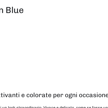
n Blue
ttivanti e colorate per ogni occasion
i un look straordinario. Vivace e delicato, come se fosse un