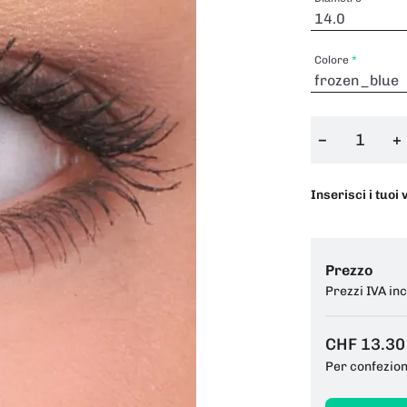
Colore
−
+
Inserisci i tuoi 
Prezzo
Prezzi IVA in
CHF 13.30
Per confezio