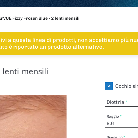
rVUE Fizzy Frozen Blue - 2 lenti mensili
tivi a questa linea di prodotti, non accettiamo più n
guito è riportato un prodotto alternativo.
 lenti mensili
Occhio si
Diottria
Raggio
Diametro