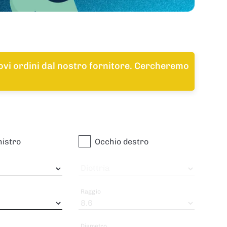
uovi ordini dal nostro fornitore. Cercheremo
nistro
Occhio destro
Diottria
Raggio
Diametro