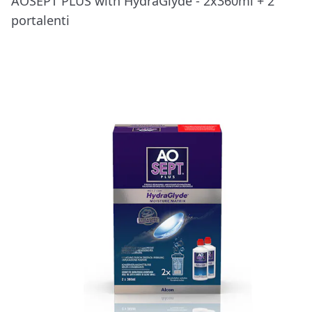
AOSEPT PLUS with HydraGlyde - 2x360ml + 2
portalenti