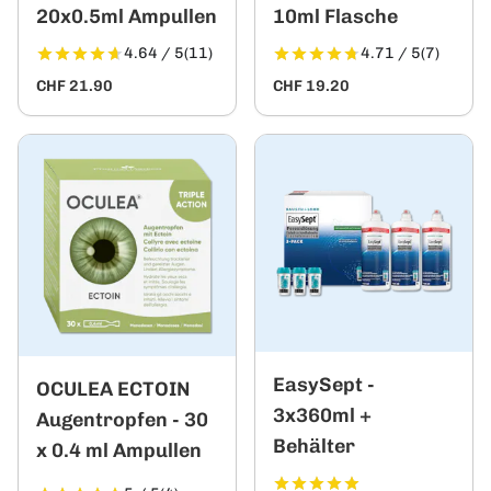
20x0.5ml Ampullen
10ml Flasche
4.64 / 5
(11)
4.71 / 5
(7)
CHF 21.90
CHF 19.20
EasySept -
OCULEA ECTOIN
3x360ml +
Augentropfen - 30
Behälter
x 0.4 ml Ampullen