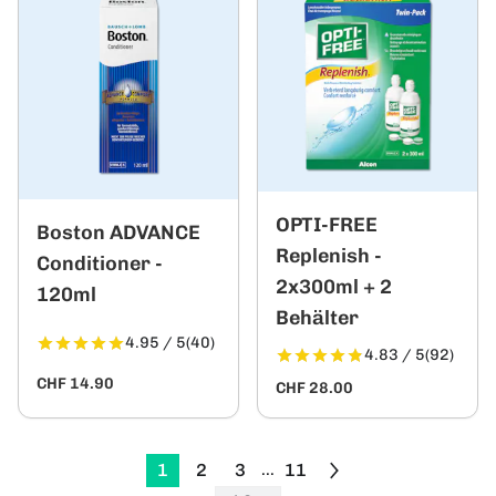
OPTI-FREE
Boston ADVANCE
Replenish -
Conditioner -
2x300ml + 2
120ml
Behälter
4.95 / 5
(40)
4.83 / 5
(92)
CHF 14.90
CHF 28.00
1
2
3
11
...