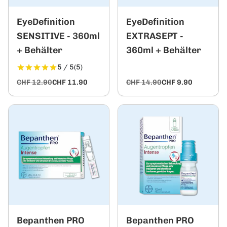
EyeDefinition
EyeDefinition
SENSITIVE - 360ml
EXTRASEPT -
+ Behälter
360ml + Behälter
5 / 5
(5)
CHF 12.90
CHF 11.90
CHF 14.90
CHF 9.90
Bepanthen PRO
Bepanthen PRO