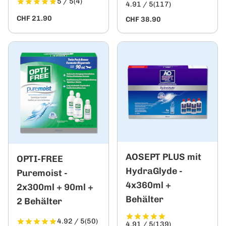
5 / 5
(4)
4.91 / 5
(117)
CHF 21.90
CHF 38.90
AOSEPT PLUS mit
OPTI-FREE
HydraGlyde -
Puremoist -
4x360ml +
2x300ml + 90ml +
Behälter
2 Behälter
4.92 / 5
(50)
4.91 / 5
(139)