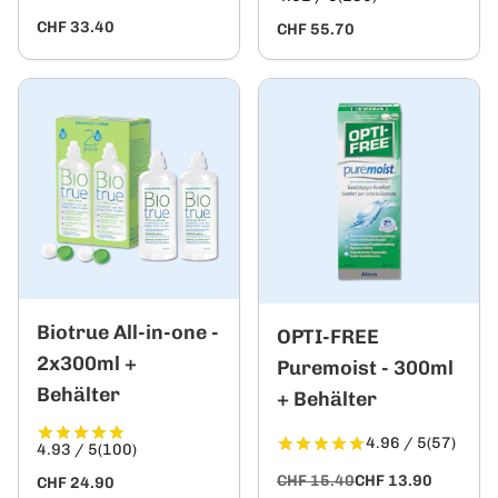
CHF 33.40
CHF 55.70
Biotrue All-in-one -
OPTI-FREE
2x300ml +
Puremoist - 300ml
Behälter
+ Behälter
4.96 / 5
(57)
4.93 / 5
(100)
CHF 15.40
CHF 13.90
CHF 24.90