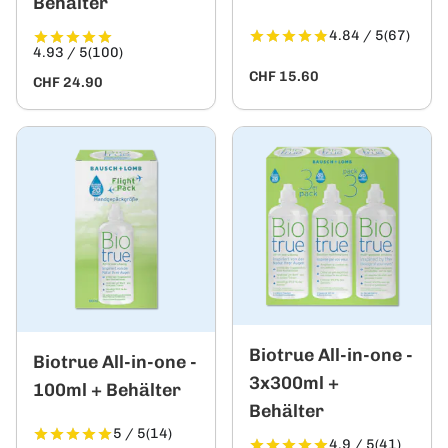
Behälter
4.84 / 5
(67)
4.93 / 5
(100)
CHF 15.60
CHF 24.90
Biotrue All-in-one -
Biotrue All-in-one -
3x300ml +
100ml + Behälter
Behälter
5 / 5
(14)
4.9 / 5
(41)