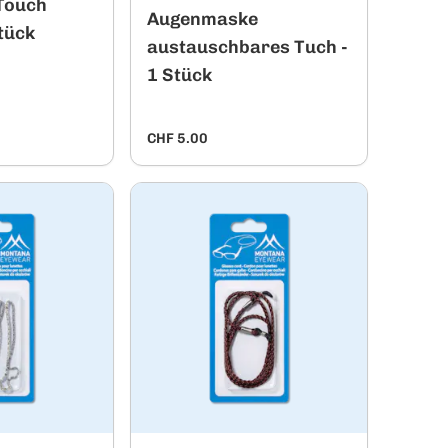
Touch
Augenmaske
tück
austauschbares Tuch -
1 Stück
CHF 5.00