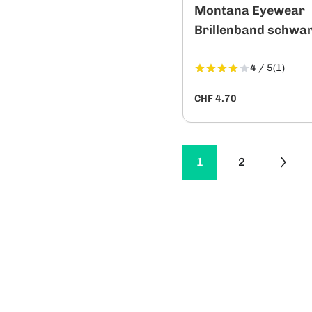
Montana Eyewear
Brillenband schwa
4 / 5
(1)
CHF 4.70
1
2