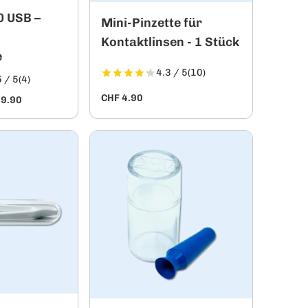
0 USB –
Mini-Pinzette für
Kontaktlinsen - 1 Stück
e
4.3 / 5
(10)
 / 5
(4)
CHF 4.90
59.90