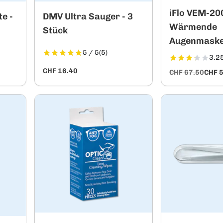
iFlo VEM-20
e -
DMV Ultra Sauger - 3
Wärmende
Stück
Augenmask
5 / 5
(5)
3.25
CHF 16.40
CHF 67.50
CHF 