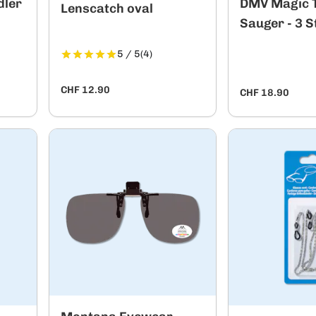
dler
DMV Magic 
Lenscatch oval
Sauger - 3 S
5 / 5
(4)
CHF 12.90
CHF 18.90