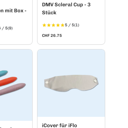
DMV Scleral Cup - 3
n mit Box -
Stück
5 / 5
(1)
 / 5
(9)
CHF 26.75
iCover für iFlo