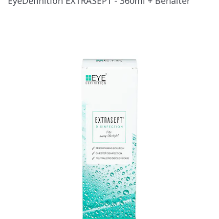
EyeDefinition EXTRASEPT - 360ml + Behälter