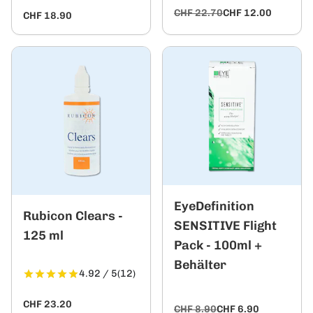
CHF 22.70
CHF 12.00
CHF 18.90
EyeDefinition
Rubicon Clears -
SENSITIVE Flight
125 ml
Pack - 100ml +
Behälter
4.92 / 5
(12)
CHF 23.20
CHF 8.90
CHF 6.90