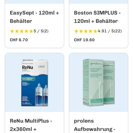
EasySept - 120ml +
Boston SIMPLUS -
Behälter
120ml + Behälter
5 / 5
(2)
4.91 / 5
(22)
CHF 6.70
CHF 19.60
ReNu MultiPlus -
prolens
2x360ml +
Aufbewahrung -