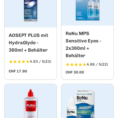
ReNu MPS
AOSEPT PLUS mit
Sensitive Eyes -
HydraGlyde -
2x360ml +
360ml + Behälter
Behälter
4.83 / 5
(23)
4.86 / 5
(22)
CHF 17.90
CHF 30.00