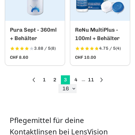
Pura Sept - 360ml
ReNu MultiPlus -
+ Behälter
100ml + Behälter
3.88 / 5
(8)
4.75 / 5
(4)
CHF 8.60
CHF 10.00
1
2
3
4
11
...
Pflegemittel für deine
Kontaktlinsen bei LensVision