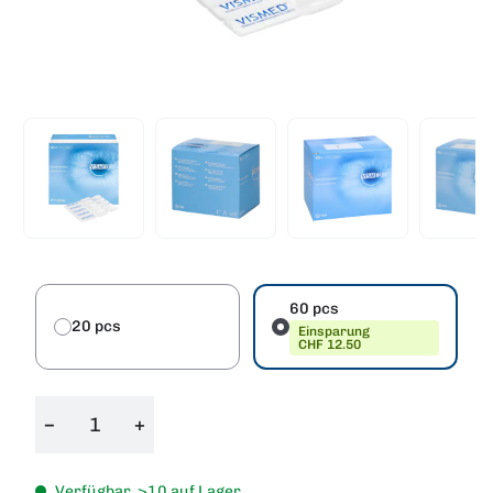
60 pcs
20 pcs
Einsparung
CHF 12.50
−
+
Verfügbar, >10 auf Lager