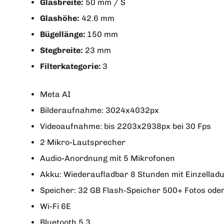
Glasbreite:
50 mm / S
Glashöhe:
42.6 mm
Bügellänge:
150 mm
Stegbreite:
23 mm
Filterkategorie:
3
Meta AI
Bilderaufnahme: 3024x4032px
Videoaufnahme: bis 2203x2938px bei 30 Fps
2 Mikro-Lautsprecher
Audio-Anordnung mit 5 Mikrofonen
Akku: Wiederaufladbar 8 Stunden mit Einzellad
Speicher: 32 GB Flash-Speicher 500+ Fotos ode
Wi-Fi 6E
Bluetooth 5.3