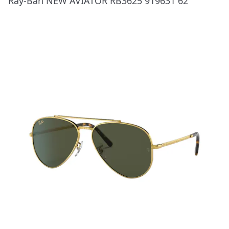
Ray-Ban NEW AVIATOR RB3625 919631 62