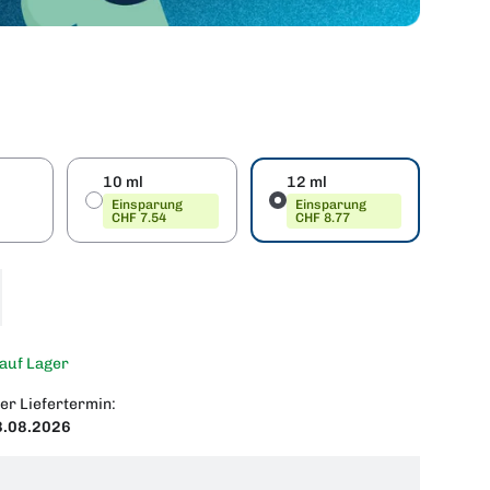
10 ml
12 ml
Einsparung
Einsparung
CHF 7.54
CHF 8.77
 auf Lager
er Liefertermin:
3.08.2026