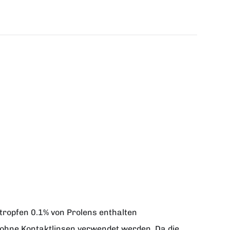
tropfen 0.1%
von
Prolens
enthalten
 ohne Kontaktlinsen verwendet werden. Da die