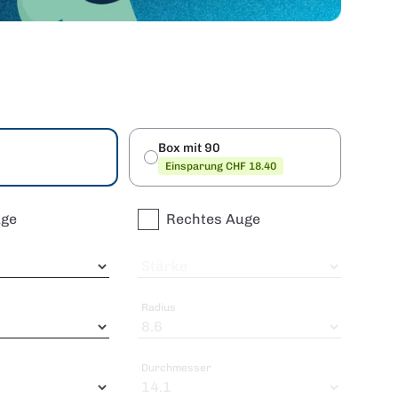
Box mit 90
Einsparung CHF 18.40
uge
Rechtes Auge
Stärke
Radius
Durchmesser