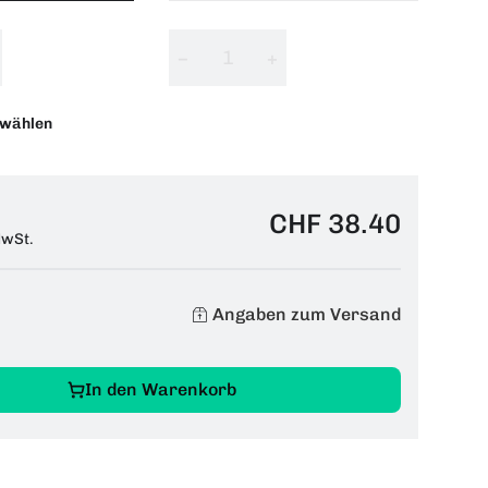
−
+
swählen
CHF 38.40
MwSt.
Angaben zum Versand
In den Warenkorb