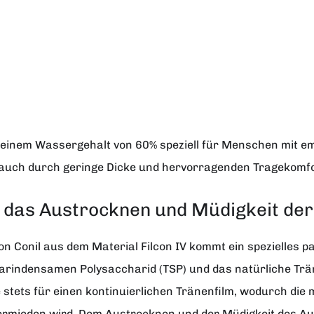
t einem Wassergehalt von 60% speziell für Menschen mit em
n auch durch geringe Dicke und hervorragenden Tragekomfo
n das Austrocknen und Müdigkeit de
von Conil aus dem Material Filcon IV kommt ein spezielles 
arindensamen Polysaccharid (TSP) und das natürliche Trä
se stets für einen kontinuierlichen Tränenfilm, wodurch d
ermieden wird. Dem Austrocknen und der Müdigkeit des Au