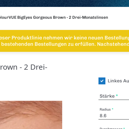
lourVUE BigEyes Gorgeous Brown - 2 Drei-Monatslinsen
eser Produktlinie nehmen wir keine neuen Bestellu
bestehenden Bestellungen zu erfüllen. Nachstehend 
own - 2 Drei-
Linkes A
Stärke
Radius
Durchmesser