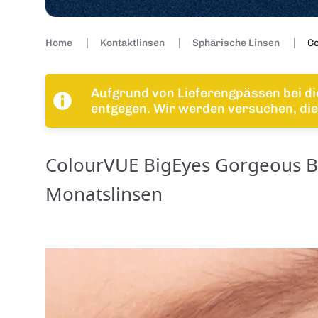
Home
Kontaktlinsen
Sphärische Linsen
Co
Aufgrund von Lieferengpässen bei di
entgegen. Wir werden versuchen, die 
ColourVUE BigEyes Gorgeous Br
Monatslinsen