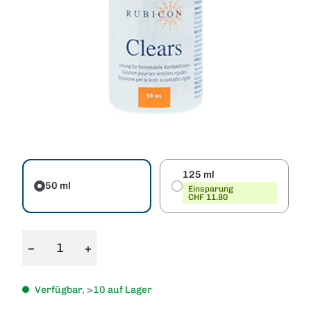
125 ml
50 ml
Einsparung
CHF 11.80
−
+
Verfügbar, >10 auf Lager