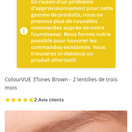
En raison d'un problème
d'approvisionnement pour cette
gamme de produits, nous ne
prenons plus de nouvelles
commandes auprès de notre
fournisseur. Nous ferons notre
possible pour honorer les
commandes existantes. Vous
trouverez ci-dessous un
produit alternatif.
ColourVUE 3Tones Brown - 2 lentilles de trois
mois
2 Avis clients