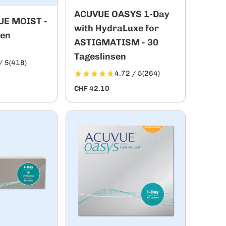
ACUVUE OASYS 1-Day
UE MOIST -
with HydraLuxe for
sen
ASTIGMATISM - 30
Tageslinsen
/ 5
(418)
4.72 / 5
(264)
CHF 42.10