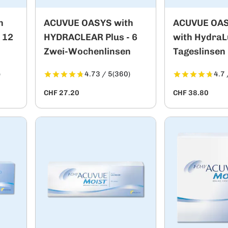
h
ACUVUE OASYS with
ACUVUE OAS
 12
HYDRACLEAR Plus - 6
with HydraL
Zwei-Wochenlinsen
Tageslinsen
)
4.73 / 5
(360)
4.7 
CHF 27.20
CHF 38.80