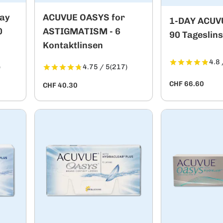
ay
ACUVUE OASYS for
1-DAY ACUV
0
ASTIGMATISM - 6
90 Tageslin
Kontaktlinsen
4.8 
)
4.75 / 5
(217)
CHF 66.60
CHF 40.30