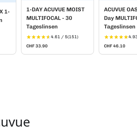
1-DAY ACUVUE MOIST
ACUVUE OAS
X 1-
MULTIFOCAL - 30
Day MULTIF
n
Tageslinsen
Tageslinsen
4.61 / 5
(151)
4.93
CHF 33.90
CHF 46.10
cuvue