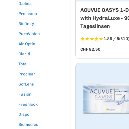
Dailies
ACUVUE OASYS 1-D
Precision
with HydraLuxe - 9
Biofinity
Tageslinsen
PureVision
4.86 / 5
(610
Air Optix
CHF 82.50
Clariti
Total
Proclear
SofLens
Fusion
Freshlook
Dispo
Biomedics