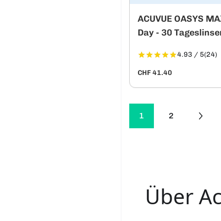
ACUVUE OASYS MA
Day - 30 Tageslinse
4.93 / 5
(24)
CHF 41.40
1
2
Über A