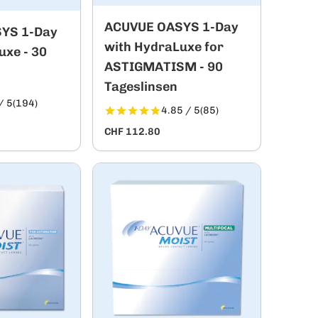
ACUVUE OASYS 1-Day
YS 1-Day
with HydraLuxe for
uxe - 30
ASTIGMATISM - 90
Tageslinsen
/ 5
(194)
4.85 / 5
(85)
CHF 112.80