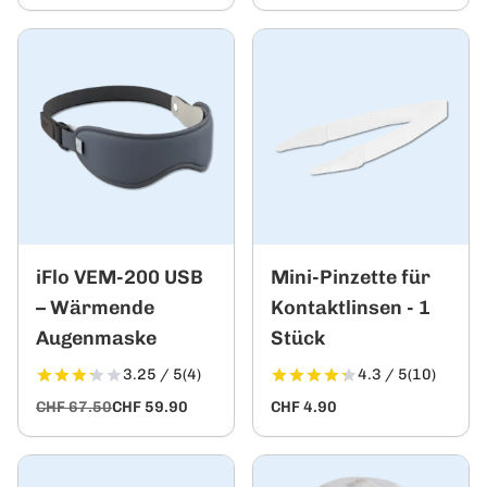
iFlo VEM-200 USB
Mini-Pinzette für
– Wärmende
Kontaktlinsen - 1
Augenmaske
Stück
3.25 / 5
(4)
4.3 / 5
(10)
CHF 67.50
CHF 59.90
CHF 4.90