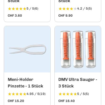
Stück
Stück
5 / 5
(6)
4.2 / 5
(5)
CHF 3.60
CHF 9.90
Meni-Holder
DMV Ultra Sauger -
Pinzette - 1 Stück
3 Stück
4.95 / 5
(19)
5 / 5
(5)
CHF 15.20
CHF 16.40