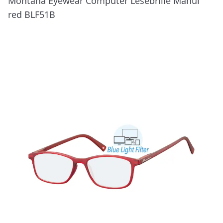
Montana Eyewear Computer Lesebrille Manui
red BLF51B