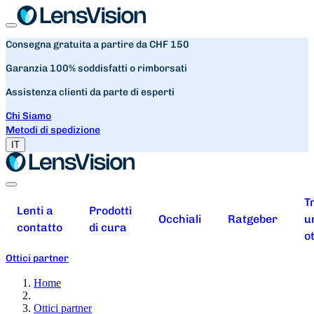
Consegna gratuita a partire da CHF 150
Garanzia 100% soddisfatti o rimborsati
Assistenza clienti da parte di esperti
Chi Siamo
Metodi di spedizione
IT
T
Lenti a
Prodotti
Occhiali
Ratgeber
u
contatto
di cura
o
Ottici partner
Home
Ottici partner