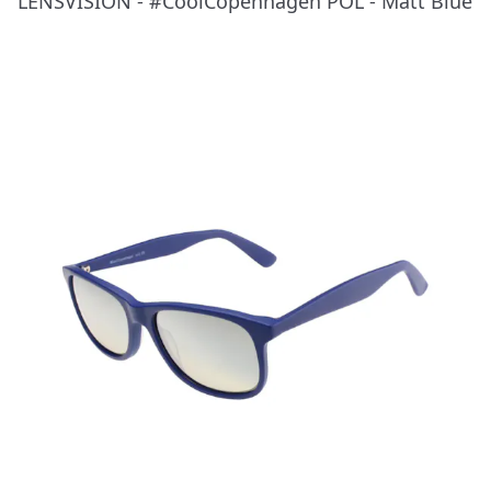
LENSVISION - #CoolCopenhagen POL - Matt Blue