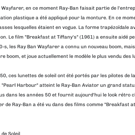
Wayfarer, en ce moment Ray-Ban faisait partie de l'entre
tion plastique a été appliqué pour la monture. En ce moment
sses lesquelles étaient en vogue. La forme trapézoïdale av
n. Le film "Breakfast at Tiffany's" (1961) a ensuite aidé p
80-s, les Ray Ban Wayfarer a connu un nouveau boom, mais
 boom, et joue actuellement le modèle le plus vendu des lun
50, ces lunettes de soleil ont été portés par les pilotes 
 "Pearl Harbour" atteint le Ray-Ban Aviator un grand statut
çus dans les années 50 et fournit aujourd'hui le look rétro c
er de Ray-Ban a été vu dans des films comme "Breakfast at 
de Soleil