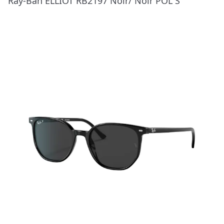
Ray-Ban ELLIOT RB2197 Noir/ Noir POL S