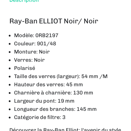
Ray-Ban ELLIOT Noir/ Noir
Modèle:
0RB2197
Couleur:
901/48
Monture:
Noir
Verres:
Noir
Polarisé
Taille des verres (largeur):
54 mm /M
Hauteur des verres:
45 mm
Charnière à charnière:
130 mm
Largeur du pont:
19 mm
Longueur des branches:
145 mm
Catégorie de filtre:
3
Découvrez la Ray-Ban Elliot: l'avenir du style