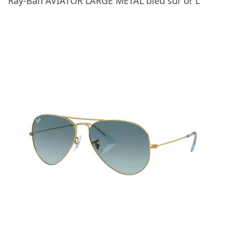
Ray-Ban AVIATOR LARGE METAL bleu sur or L