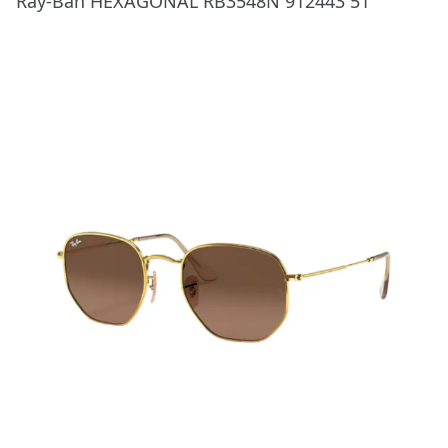
Ray-Ban HEXAGONAL RB3548N 912443 51