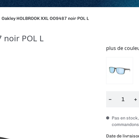
Oakley HOLBROOK XXL OO9487 noir POL L
noir POL L
plus de coule
−
+
Pas en stock
commandons i
Date de livraiso