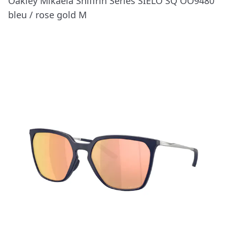
Oakley Mikaela Shiffrin Series SIELO SQ OO9480
bleu / rose gold M