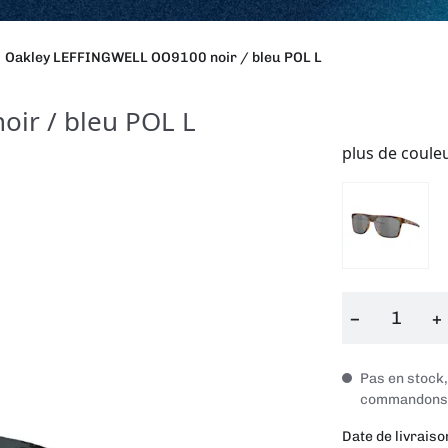
Oakley LEFFINGWELL OO9100 noir / bleu POL L
ir / bleu POL L
plus de coule
−
+
Pas en stock
commandons i
Date de livraiso