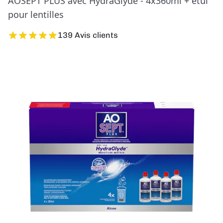
AOSEPT PLUS avec HydraGlyde - 4x360ml + étui
pour lentilles
139 Avis clients