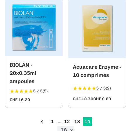
BIOLAN -
Acuacare Enzyme -
20x0.35ml
10 comprimés
ampoules
5 / 5
(2)
5 / 5
(5)
CHF 10.70
CHF 9.60
CHF 16.20
1
12
13
14
...