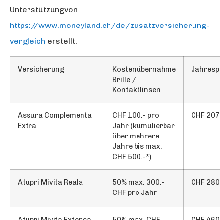
Unterstützungvon
https://www.moneyland.ch/de/zusatzversicherung-
vergleich
erstellt.
Versicherung
Kostenübernahme
Jahresp
Brille /
Kontaktlinsen
Assura Complementa
CHF 100.- pro
CHF 207
Extra
Jahr (kumulierbar
über mehrere
Jahre bis max.
CHF 500.-
*
)
Atupri Mivita Reala
50% max. 300.-
CHF 280
CHF pro Jahr
Atupri Mivita Extensa
50% max. CHF
CHF 460