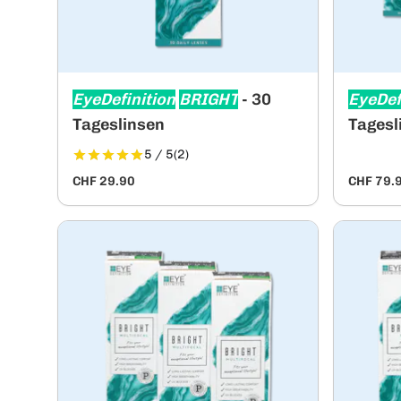
EyeDefinition
BRIGHT
- 30
EyeDef
Tageslinsen
Tagesl
5 / 5
(2)
CHF 29.90
CHF 79.