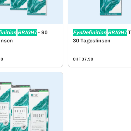
inition
BRIGHT
- 90
EyeDefinition
BRIGHT
T
insen
30 Tageslinsen
90
CHF 37.90