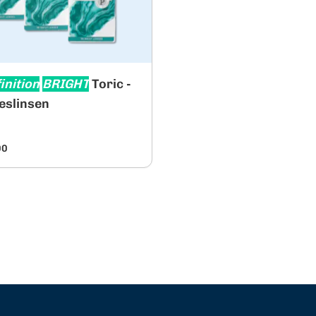
inition
BRIGHT
Toric -
eslinsen
90