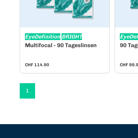
EyeDefinition
BRIGHT
EyeDef
Multifocal - 90 Tageslinsen
90 Tag
CHF 114.90
CHF 99.
1